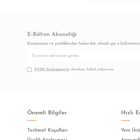
E-Bülten Aboneliği
Kampanya ve yeniliklerden haberdar olmak için e-bültenimi
KVKK Sözleşmesi'ni
, okudum, kabul ediyorum.
Önemli Bilgiler
Hızlı E
Teslimat Koşulları
Yeni Ürü