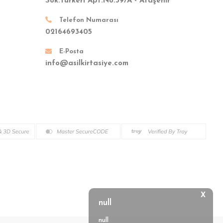
Sok.Türkeri Apt.No:39/A - Ataşehir
Telefon Numarası
02164693405
E-Posta
info@asilkirtasiye.com
X
null
null