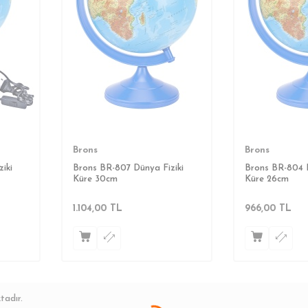
Brons
Brons
iki
Brons BR-807 Dünya Fiziki
Brons BR-804 D
Küre 30cm
Küre 26cm
1.104,00
TL
966,00
TL
tadır.