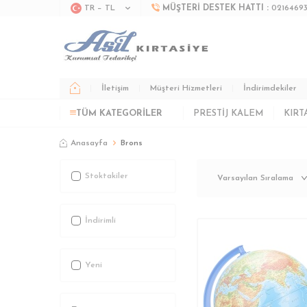
TR − TL
MÜŞTERI DESTEK HATTI :
0216469
İletişim
Müşteri Hizmetleri
İndirimdekiler
TÜM KATEGORILER
PRESTIJ KALEM
KIRT
Anasayfa
Brons
Stoktakiler
İndirimli
Yeni