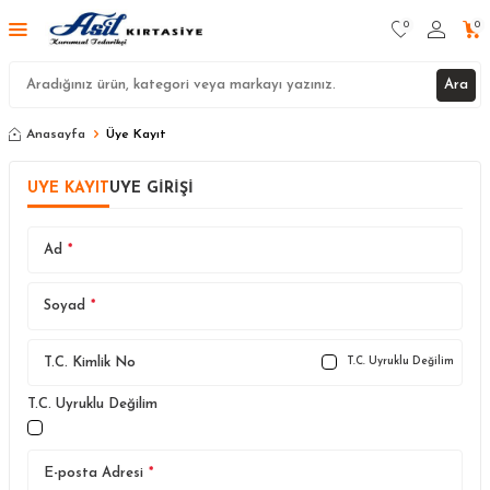
0
0
Ara
Anasayfa
Üye Kayıt
ÜYE KAYIT
ÜYE GIRIŞI
Ad
*
Soyad
*
T.C. Kimlik No
T.C. Uyruklu Değilim
T.C. Uyruklu Değilim
E-posta Adresi
*