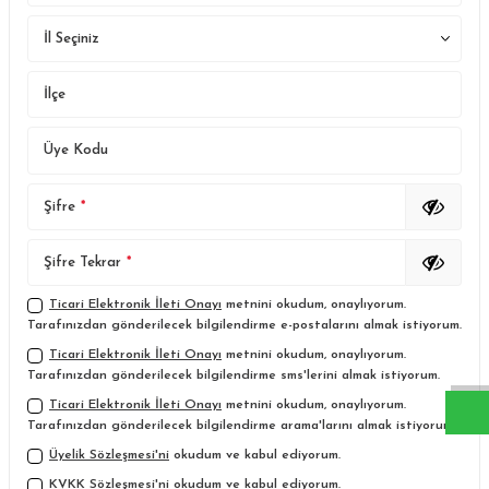
İl Seçiniz
İlçe
Üye Kodu
Şifre
*
Şifre Tekrar
*
Ticari Elektronik İleti Onayı
metnini okudum, onaylıyorum.
W
h
a
s
a
p
p
D
e
s
t
e
H
a
t
t
Tarafınızdan gönderilecek bilgilendirme e-postalarını almak istiyorum.
Ticari Elektronik İleti Onayı
metnini okudum, onaylıyorum.
Tarafınızdan gönderilecek bilgilendirme sms'lerini almak istiyorum.
Ticari Elektronik İleti Onayı
metnini okudum, onaylıyorum.
Tarafınızdan gönderilecek bilgilendirme arama'larını almak istiyorum.
Üyelik Sözleşmesi'ni
okudum ve kabul ediyorum.
KVKK Sözleşmesi'ni
okudum ve kabul ediyorum.