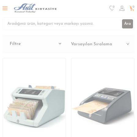
0
0
Ara
Filtre