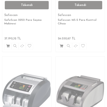
Tükendi
Tükendi
Safescan
Safescan
SafeScan 2250 Para Sayma
Safescan 165-S Para Kontrol
Makinesi
Cihazı
37.190,32
TL
24.030,67
TL