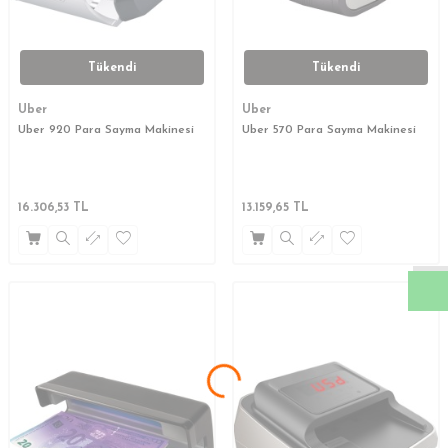
Tükendi
Tükendi
Uber
Uber
Uber 920 Para Sayma Makinesi
Uber 570 Para Sayma Makinesi
W
h
a
s
a
p
p
D
e
s
t
e
H
a
t
t
16.306,53
TL
13.159,65
TL