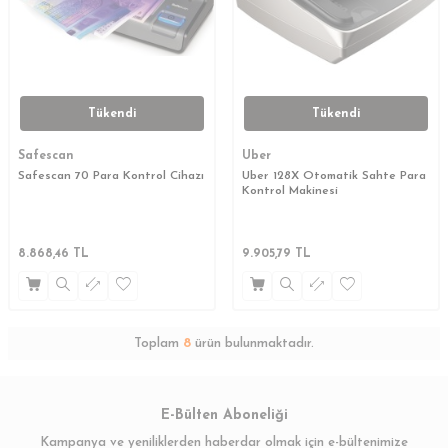
Tükendi
Tükendi
Safescan
Uber
Safescan 70 Para Kontrol Cihazı
Uber 128X Otomatik Sahte Para
Kontrol Makinesi
8.868,46
TL
9.905,79
TL
Toplam
8
ürün bulunmaktadır.
E-Bülten Aboneliği
Kampanya ve yeniliklerden haberdar olmak için e-bültenimize