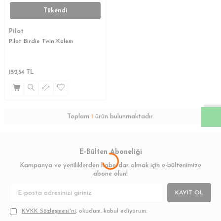
Tükendi
Pilot
Pilot Birdie Twin Kalem
W
h
a
s
a
p
p
D
e
s
t
e
H
a
t
t
152,54
TL
Toplam
1
ürün bulunmaktadır.
E-Bülten Aboneliği
Kampanya ve yeniliklerden haberdar olmak için e-bültenimize
abone olun!
KAYIT OL
KVKK Sözleşmesi'ni
, okudum, kabul ediyorum.