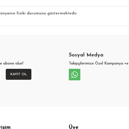
 dünyanın fiziki durumunu göstermektedir.
Sosyal Medya
ze abone olun!
Takipçilerimize Özel Kampanya ve 
KAYIT OL
rişim
Üye