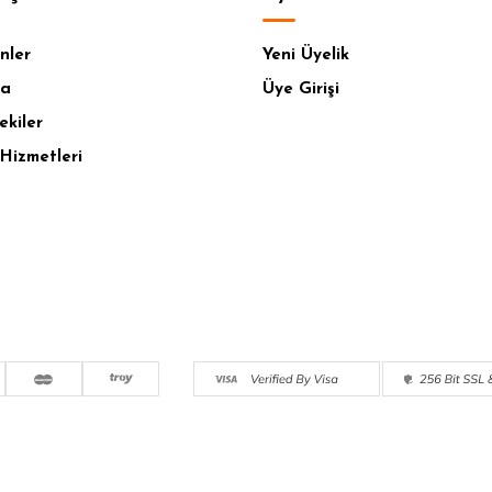
nler
Yeni Üyelik
fa
Üye Girişi
ekiler
Hizmetleri