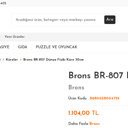
3405
Ara
Yeni Ürünler
ASIYE
GIDA
PUZZLE VE OYUNCAK
i
Küreler
Brons BR-807 Dünya Fiziki Küre 30cm
Brons BR-807 
Brons
Ürün Kodu :
8680628004752
1.104,00
TL
Daha Fazla
Brons