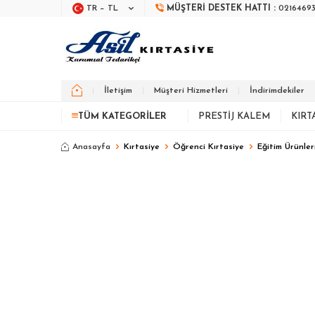
TR − TL
MÜŞTERI DESTEK HATTI :
0216469
İletişim
Müşteri Hizmetleri
İndirimdekiler
TÜM KATEGORILER
PRESTIJ KALEM
KIRT
Anasayfa
Kırtasiye
Öğrenci Kırtasiye
Eğitim Ürünler