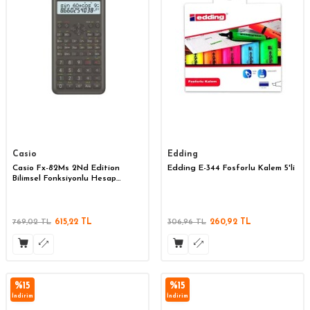
Casio
Edding
Casio Fx-82Ms 2Nd Edition
Edding E-344 Fosforlu Kalem 5'li
Bilimsel Fonksiyonlu Hesap
Makinesi
769,02
TL
615,22
TL
306,96
TL
260,92
TL
%
15
%
15
İndirim
İndirim