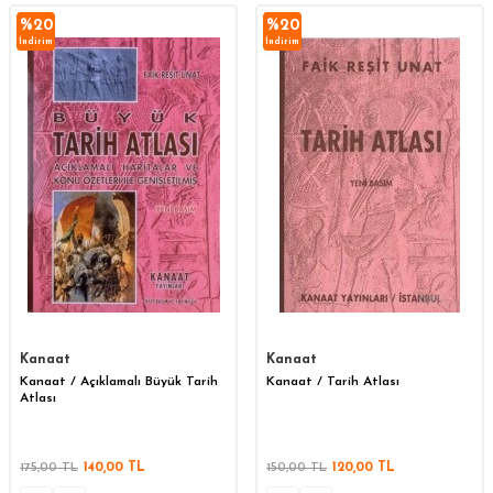
%
20
%
20
İndirim
İndirim
Kanaat
Kanaat
Kanaat / Açıklamalı Büyük Tarih
Kanaat / Tarih Atlası
Atlası
175,00
TL
140,00
TL
150,00
TL
120,00
TL