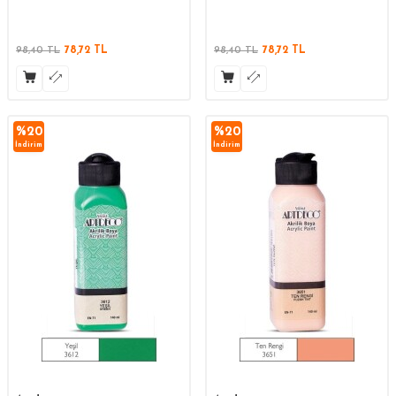
98,40
TL
78,72
TL
98,40
TL
78,72
TL
%
20
%
20
İndirim
İndirim