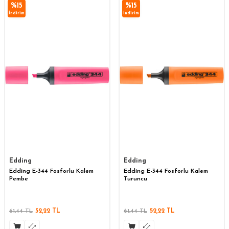
%
15
%
15
İndirim
İndirim
Edding
Edding
Edding E-344 Fosforlu Kalem
Edding E-344 Fosforlu Kalem
Pembe
Turuncu
61,44
TL
52,22
TL
61,44
TL
52,22
TL