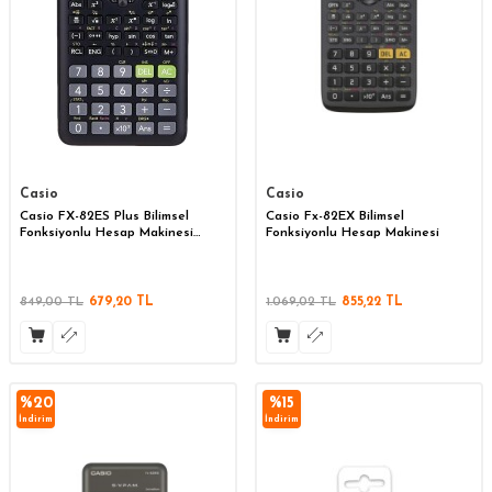
Casio
Casio
Casio FX-82ES Plus Bilimsel
Casio Fx-82EX Bilimsel
Fonksiyonlu Hesap Makinesi
Fonksiyonlu Hesap Makinesi
2.Versiyon
849,00
TL
679,20
TL
1.069,02
TL
855,22
TL
%
20
%
15
İndirim
İndirim