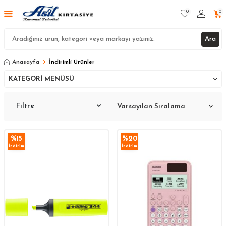
0
0
Ara
Anasayfa
İndirimli Ürünler
KATEGORI MENÜSÜ
Filtre
%
15
%
20
İndirim
İndirim