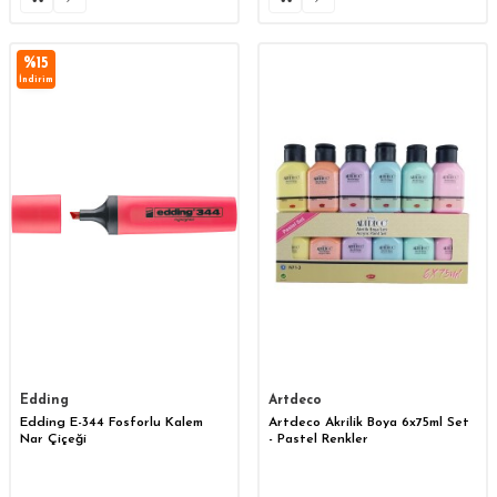
%
15
İndirim
Edding
Artdeco
Edding E-344 Fosforlu Kalem
Artdeco Akrilik Boya 6x75ml Set
Nar Çiçeği
- Pastel Renkler