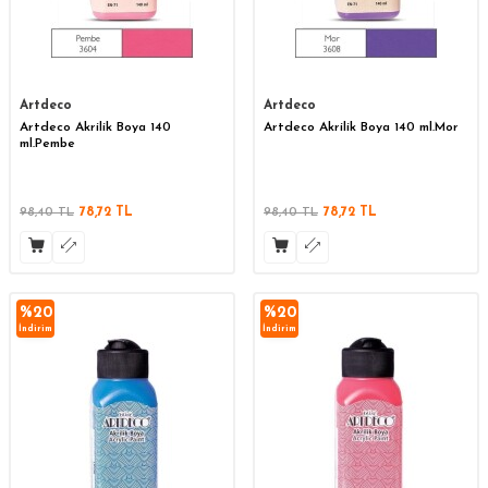
Artdeco
Artdeco
Artdeco Akrilik Boya 140
Artdeco Akrilik Boya 140 ml.Mor
ml.Pembe
98,40
TL
78,72
TL
98,40
TL
78,72
TL
%
20
%
20
İndirim
İndirim