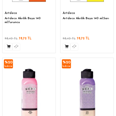
Artdeco
Artdeco
Artdeco Akrilik Boya 140
Artdeco Akrilik Boya 140 ml.Sarı
ml.Turuncu
98,40
TL
78,72
TL
98,40
TL
78,72
TL
%
20
%
20
İndirim
İndirim