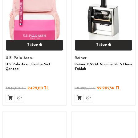
Tükendi
Tükendi
U.S. Polo Assn.
Reiner
U.S. Polo Assn. Pembe Sırt
Reiner DN53A Numaratör 5 Hane
Çantası
Tablalı
3.249,00
TL
2.499,00
TL
28.027,51
TL
22.982,56
TL