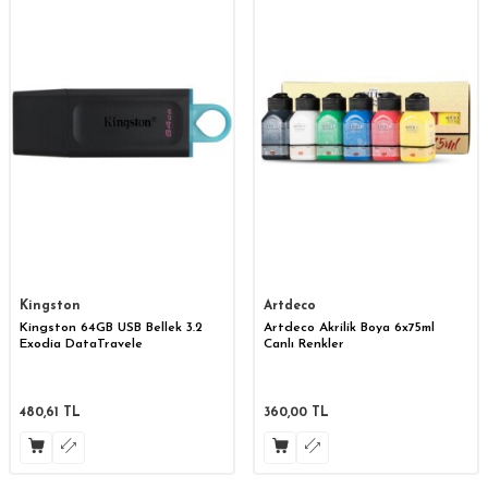
Kingston
Artdeco
Kingston 64GB USB Bellek 3.2
Artdeco Akrilik Boya 6x75ml
Exodia DataTravele
Canlı Renkler
480,61
TL
360,00
TL