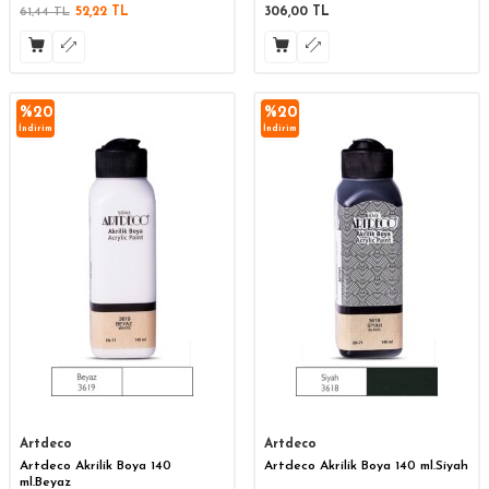
61,44
TL
52,22
TL
306,00
TL
%
20
%
20
İndirim
İndirim
Artdeco
Artdeco
Artdeco Akrilik Boya 140
Artdeco Akrilik Boya 140 ml.Siyah
ml.Beyaz