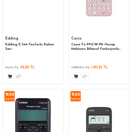
Edding
Casio
Edding E-344 Fosforlu Kalem
Casio Fx-991CW-PK Hesap
Sarı
Makinası Bilimsel Fonksiyonlu
Pembe
61,44
TL
52,22
TL
1.889,04
TL
1.511,23
TL
%
20
%
20
İndirim
İndirim