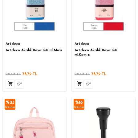
Artdeco
Artdeco
Artdeco Akrilik Boya 140 ml.Mavi
Artdeco Akrilik Boya 140
ml.Kırmızı
98,40
TL
78,72
TL
98,40
TL
78,72
TL
%
23
%
18
İndirim
İndirim