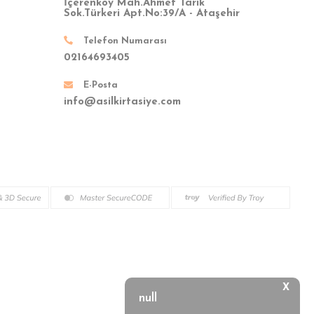
İçerenköy Mah.Ahmet Tarık
Sok.Türkeri Apt.No:39/A - Ataşehir
Telefon Numarası
02164693405
E-Posta
info@asilkirtasiye.com
X
null