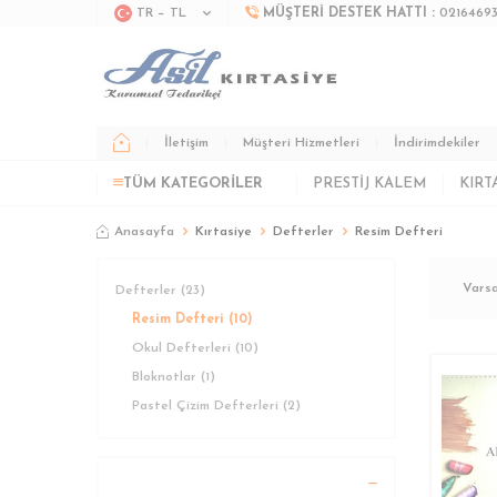
TR − TL
MÜŞTERI DESTEK HATTI :
0216469
İletişim
Müşteri Hizmetleri
İndirimdekiler
TÜM KATEGORILER
PRESTIJ KALEM
KIRT
Anasayfa
Kırtasiye
Defterler
Resim Defteri
Defterler
(23)
Resim Defteri
(10)
Okul Defterleri
(10)
Bloknotlar
(1)
Pastel Çizim Defterleri
(2)