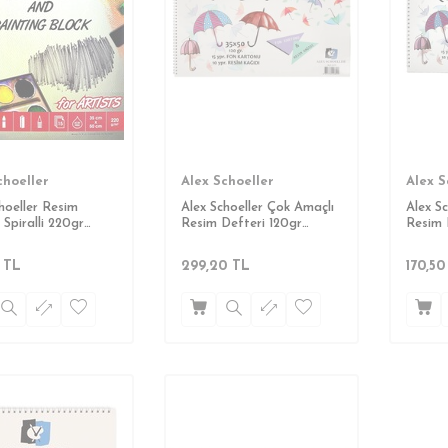
choeller
Alex Schoeller
Alex S
hoeller Resim
Alex Schoeller Çok Amaçlı
Alex S
 Spiralli 220gr
Resim Defteri 120gr
Resim 
m 15 Yaprak
35x50cm 25 Yaprak
25x35c
TL
299,20
TL
170,50