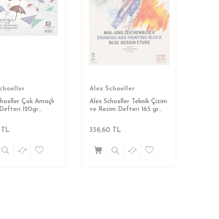
choeller
Alex Schoeller
choeller Çok Amaçlı
Alex Schoeller Teknik Çizim
Defteri 120gr
ve Resim Defteri 165 gr
m 25 Yaprak
35x50 cm
TL
336,60
TL