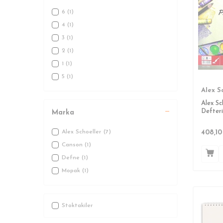
6
(1)
4
(1)
3
(1)
2
(1)
1
(1)
5
(1)
Alex S
Alex Sc
Defteri
Marka
35x50c
408,10
Alex Schoeller
(7)
Canson
(1)
Defne
(1)
Mopak
(1)
Stoktakiler