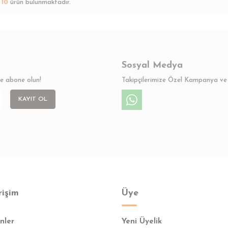
m
10
ürün bulunmaktadır.
Sosyal Medya
ze abone olun!
Takipçilerimize Özel Kampanya ve 
KAYIT OL
rişim
Üye
nler
Yeni Üyelik