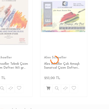
choeller
Alex Schoeller
hoeller Teknik Çizim
Alex Scholler Çok Amaçlı
m Defteri 165 gr
Sanatsal Çizim Defteri
cm
(25x35) 200gr.15 Sayfa
TL
253,00
TL