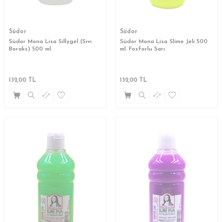
Südor
Südor
Südor Mona Lisa Sillygel (Sıvı
Südor Mona Lisa Slime Jeli 500
Boraks) 500 ml.
ml. Fosforlu Sarı
132,00
TL
132,00
TL
W
h
a
s
a
p
p
D
e
s
t
e
H
a
t
t