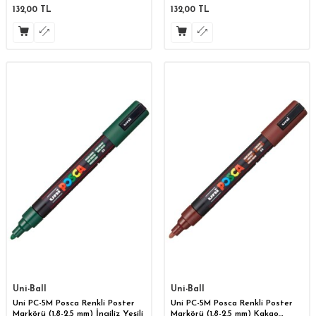
132,00
TL
132,00
TL
Uni-Ball
Uni-Ball
Uni PC-5M Posca Renkli Poster
Uni PC-5M Posca Renkli Poster
Markörü (1.8-2.5 mm) İngiliz Yeşili
Markörü (1.8-2.5 mm) Kakao