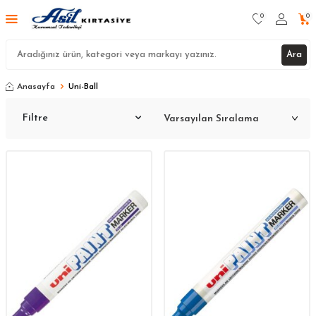
0
0
Ara
Anasayfa
Uni-Ball
Filtre