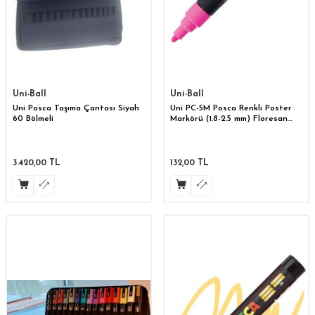
Uni-Ball
Uni-Ball
Uni Posca Taşıma Çantası Siyah
Uni PC-5M Posca Renkli Poster
60 Bölmeli
Markörü (1.8-2.5 mm) Floresan
Pembe
3.420,00
TL
132,00
TL