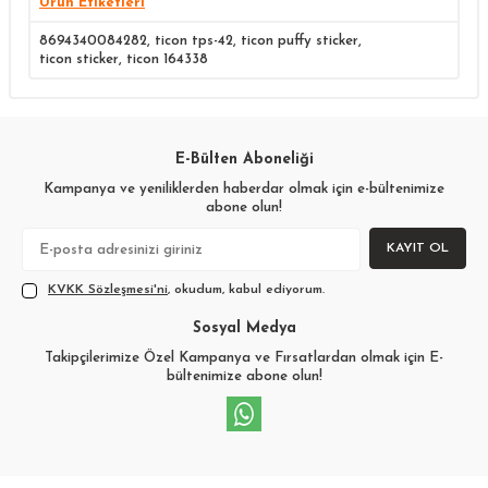
Ürün Etiketleri
8694340084282
,
ticon tps-42
,
ticon puffy sticker
,
ticon sticker
,
ticon 164338
E-Bülten Aboneliği
Kampanya ve yeniliklerden haberdar olmak için e-bültenimize
abone olun!
KAYIT OL
KVKK Sözleşmesi'ni
, okudum, kabul ediyorum.
Sosyal Medya
Takipçilerimize Özel Kampanya ve Fırsatlardan olmak için E-
bültenimize abone olun!