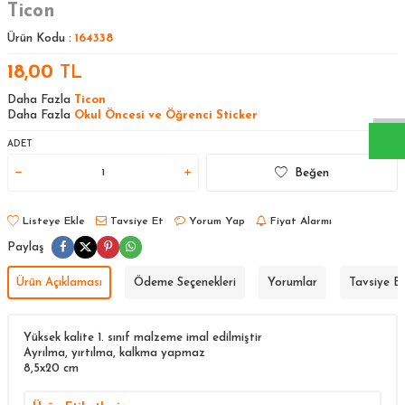
Ticon
Ürün Kodu :
164338
W
h
a
s
a
p
p
D
e
s
t
e
H
a
t
t
18,00
TL
Daha Fazla
Ticon
Daha Fazla
Okul Öncesi ve Öğrenci Sticker
ADET
Beğen
Listeye Ekle
Tavsiye Et
Yorum Yap
Fiyat Alarmı
Paylaş
Ürün Açıklaması
Ödeme Seçenekleri
Yorumlar
Tavsiye E
​​​​​​​​​​​​​​​​​​​Yüksek kalite 1. sınıf malzeme imal edilmiştir
Ayrılma, yırtılma, kalkma yapmaz
8,5x20 cm