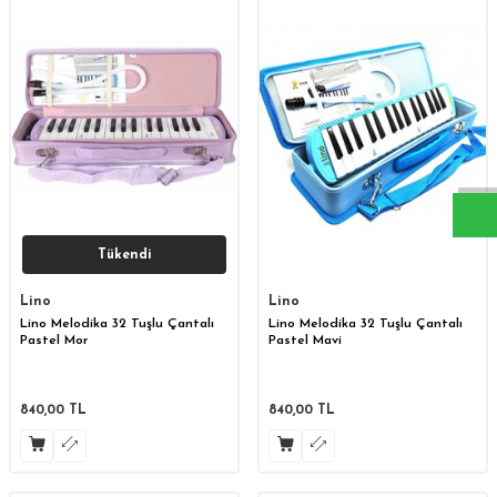
W
h
a
s
a
p
p
D
e
s
t
e
H
a
t
t
Tükendi
Lino
Lino
Lino Melodika 32 Tuşlu Çantalı
Lino Melodika 32 Tuşlu Çantalı
Pastel Mor
Pastel Mavi
840,00
TL
840,00
TL