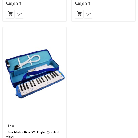
840,00
TL
840,00
TL
Lino
Lino Melodika 32 Tuşlu Çantalı
Mavi