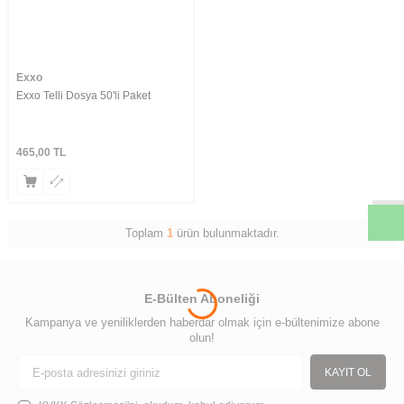
Exxo
Exxo Telli Dosya 50'li Paket
W
h
t
s
a
p
p
D
e
s
e
H
a
t
t
465,00
TL
Toplam
1
ürün bulunmaktadır.
E-Bülten Aboneliği
Kampanya ve yeniliklerden haberdar olmak için e-bültenimize abone
olun!
KAYIT OL