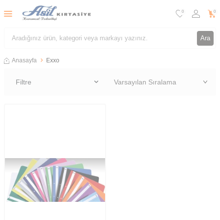
0
0
Ara
Anasayfa
Exxo
Filtre