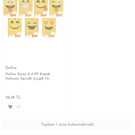
Defne
Defne Emoji A-4 PP Kapak
Helozon Spiralli Çizgili 72
yp.Defter
26,38
TL
Toplam
7
ürün bulunmaktadır.