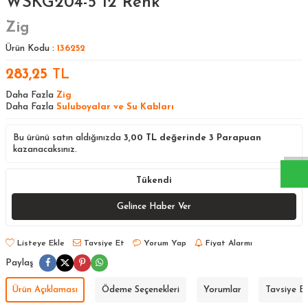
WSKG204-5 12 Renk
Zig
Ürün Kodu :
136252
283,25
TL
Daha Fazla
Zig
Daha Fazla
Suluboyalar ve Su Kabları
W
h
a
s
a
p
p
D
e
s
t
e
H
a
t
t
Bu ürünü satın aldığınızda
3,00
TL değerinde
3
Parapuan
kazanacaksınız.
Tükendi
Gelince Haber Ver
Listeye Ekle
Tavsiye Et
Yorum Yap
Fiyat Alarmı
Paylaş
Ürün Açıklaması
Ödeme Seçenekleri
Yorumlar
Tavsiye E