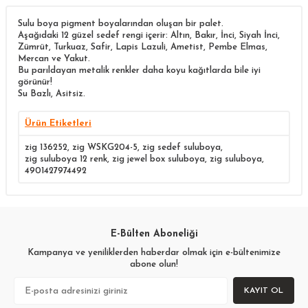
Sulu boya pigment boyalarından oluşan bir palet.
Aşağıdaki 12 güzel sedef rengi içerir: Altın, Bakır, İnci, Siyah İnci,
Zümrüt, Turkuaz, Safir, Lapis Lazuli, Ametist, Pembe Elmas,
Mercan ve Yakut.
Bu parıldayan metalik renkler daha koyu kağıtlarda bile iyi
görünür!
Su Bazlı, Asitsiz.
Ürün Etiketleri
zig 136252
,
zig WSKG204-5
,
zig sedef suluboya
,
zig suluboya 12 renk
,
zig jewel box suluboya
,
zig suluboya
,
4901427974492
E-Bülten Aboneliği
Kampanya ve yeniliklerden haberdar olmak için e-bültenimize
abone olun!
KAYIT OL