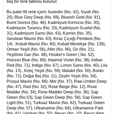
boş bir renk tablosu bulunur.
Bu palet 48 renk içerir: Aureolin (No. 42), Siyah (No.
20), Blue Grey Deep (No. 68), Blueish Gold (No. 91),
Burnt Sienna (No. 46), Kadmiyum Kırmızısı (No. 30),
Kadmiyum Turuncu (No. 33), Kadmiyum Scarlet (No.
31), Kadmiyum Sarısı (No. 43), Karmin (No. 35),
Serulean Mavisi (No. 63), Kiraz Çiçeği Pembesi (No.
14) , Kobalt Mavisi (No. 60), Kobalt Menekşe (No. 139),
Orman Yeşili (No. 56), Altın (No. 90), Gri (No. 21),
Yeşilimsi Sarı (No. 48), Hooker's Green ( No. 52),
Horizon Blue (No. 69), Imperial Violet (No. 38), Indian
Red (No. 71), Indigo (No. 67), Limon Sarısı (No. 40), Lila
(No. 13) , Kireç Yeşili (No. 59), Malakit (No. 50), Bordo
(No. 72), Doğal Bej (No. 11), Zeytin Yeşili (No. 54),
Prusya Mavisi (No. 66), Mor (No. 37), Raw Umber Deep
(No. 47), Red (No. 32), Rose Beige (No. 12), Rose
Madder (No. 34), Rose Madder Deep (No. 36), Sap
Green (No.53), Sap Green Deep (No. 58), Sap Green
Light (No. 51), Turkuaz Mavisi (No. 62), Turkuaz Green
Deep (No. 57), Ultramarine (No. 64), Ultramarine Pale
(No. 61), Viridian (No. 55), Beyaz (No. 10), Beyaz Altın