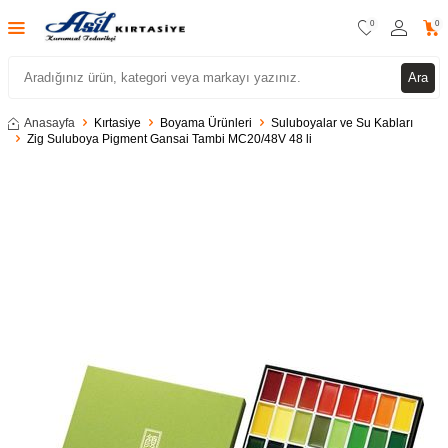
0
0
Ara
Anasayfa
Kırtasiye
Boyama Ürünleri
Suluboyalar ve Su Kabları
Zig Suluboya Pigment Gansai Tambi MC20/48V 48 li