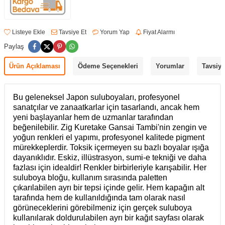
Listeye Ekle
Tavsiye Et
Yorum Yap
Fiyat Alarmı
Paylaş
Ürün Açıklaması
Ödeme Seçenekleri
Yorumlar
Tavsiye
Bu geleneksel Japon suluboyaları, profesyonel
sanatçılar ve zanaatkarlar için tasarlandı, ancak hem
yeni başlayanlar hem de uzmanlar tarafından
beğenilebilir.
Zig Kuretake
Gansai Tambi'nin zengin ve
yoğun renkleri el yapımı, profesyonel kalitede pigment
mürekkeplerdir.
Toksik içermeyen su bazlı boyalar ışığa
dayanıklıdır. Eskiz, illüstrasyon, sumi-e tekniği ve daha
fazlası için idealdir! Renkler birbirleriyle karışabilir. Her
suluboya bloğu, kullanım sırasında paletten
çıkarılabilen ayrı bir tepsi içinde gelir. Hem kapağın alt
tarafında hem de kullanıldığında tam olarak nasıl
görüneceklerini görebilmeniz için gerçek suluboya
kullanılarak doldurulabilen ayrı bir kağıt sayfası olarak