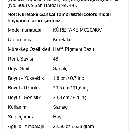
(No. 906) ve Sarı Hardal (No. 44).
Not: Kuretake Gansai Tambi Watercolors hiçbir
hayvansal ürün içermez.
Model numarası
KÜRETAKE MC20/48V
Üretici firma
Kuretake
Mürekkep Özellikleri
Hafif, Pigment Bazlı
Renk Sayısı
48
Boya Sınıfı
Sanatçı
Boyut - Yükseklik
1,8 cm / 0,7 inç
Boyut - Uzunluk
29,5 cm / 11,6 inç
Boyut - Genişlik
23,8 cm / 9,4 inç
Kullanım
Sanatçı
Su geçirmez
Hayır
Ağırlık - Ambalajlı
22.50 oz / 638 gram