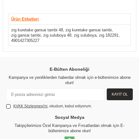
Ürün Etiketleri
zig kuretake gansai tambi 48
,
zig kuretake gansai tambi
,
zig gansai tambi
,
zig suluboya 48
,
zig suluboya
,
zig 182291
,
4901427305227
E-Bülten Aboneliği
Kampanya ve yeniliklerden haberdar olmak için e-bültenimize abone
olun!
KAYIT OL
KVKK Sözleşmesi'ni
, okudum, kabul ediyorum.
Sosyal Medya
Takipçilerimize Özel Kampanya ve Fırsatlardan olmak için E-
bültenimize abone olun!