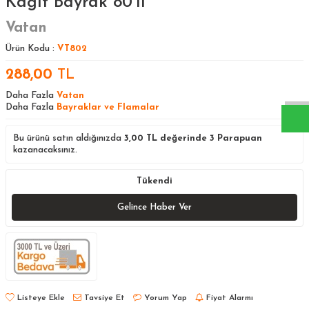
Kağıt Bayrak 80’li
Vatan
Ürün Kodu :
VT802
W
h
a
s
a
p
p
D
e
s
t
e
H
a
t
t
288,00
TL
Daha Fazla
Vatan
Daha Fazla
Bayraklar ve Flamalar
Bu ürünü satın aldığınızda
3,00
TL değerinde
3
Parapuan
kazanacaksınız.
Tükendi
Gelince Haber Ver
Listeye Ekle
Tavsiye Et
Yorum Yap
Fiyat Alarmı