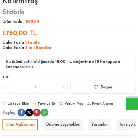
Kalemtraş
Stabilo
Ürün Kodu :
8806-2
1.760,00
TL
Daha Fazla
Stabilo
Daha Fazla
3 in 1 Boyalar
Bu ürünü satın aldığınızda
18,00
TL değerinde
18
Parapuan
kazanacaksınız.
W
h
a
s
a
p
p
D
e
s
t
e
H
a
t
t
ADET
Beğen
Listeye Ekle
Tavsiye Et
Yorum Yap
Fiyat Alarmı
Paylaş
Ürün Açıklaması
Ödeme Seçenekleri
Yorumlar
Tavsiye E