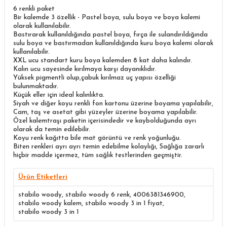
6 renkli paket
Bir kalemde 3 özellik
- Pastel boya, sulu boya ve boya kalemi
olarak kullanılabilir.
Bastırarak kullanıldığında pastel boya, fırça ile sulandırıldığında
sulu boya ve bastırmadan kullanıldığında kuru boya kalemi olarak
kullanılabilir.
XXL ucu standart kuru boya kalemden 8 kat daha kalındır.
Kalın ucu sayesinde kırılmaya karşı dayanıklıdır.
Yüksek pigmentli olup,çabuk kırılmaz uç yapısı özelliği
bulunmaktadır.
Küçük eller için ideal kalınlıkta.
Siyah ve diğer koyu renkli fon kartonu üzerine boyama yapılabilir,
Cam, taş ve asetat gibi yüzeyler üzerine boyama yapılabilir.
Özel kalemtraşı paketin içerisindedir ve kaybolduğunda ayrı
olarak da temin edilebilir.
Koyu renk kağıtta bile mat görüntü ve renk yoğunluğu.
Biten renkleri ayrı ayrı temin edebilme kolaylığı, Sağlığa zararlı
hiçbir madde içermez, tüm sağlık testlerinden geçmiştir.
Ürün Etiketleri
stabilo woody
,
stabilo woody 6 renk
,
4006381346900
,
stabilo woody kalem
,
stabilo woody 3 in 1 fiyat
,
stabilo woody 3 in 1