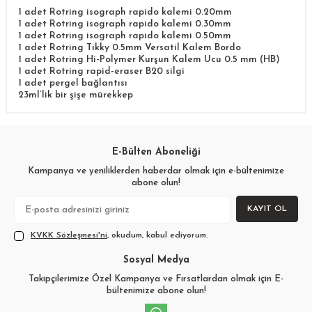
1 adet Rotring isograph rapido kalemi 0.20mm
1 adet Rotring isograph rapido kalemi 0.30mm
1 adet Rotring isograph rapido kalemi 0.50mm
1 adet Rotring Tikky 0.5mm Versatil Kalem Bordo
1 adet Rotring Hi-Polymer Kurşun Kalem Ucu 0.5 mm (HB)
1 adet Rotring rapid-eraser B20 silgi
1 adet pergel bağlantısı
23ml’lik bir şişe mürekkep
E-Bülten Aboneliği
Kampanya ve yeniliklerden haberdar olmak için e-bültenimize
abone olun!
KAYIT OL
KVKK Sözleşmesi'ni
, okudum, kabul ediyorum.
Sosyal Medya
Takipçilerimize Özel Kampanya ve Fırsatlardan olmak için E-
bültenimize abone olun!