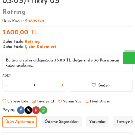
0.3-0.5)+Tikky 0.5
Rotring
Ürün Kodu :
S0699370
W
h
a
s
a
p
p
D
e
s
t
e
H
a
t
t
3.600,00
TL
Daha Fazla
Rotring
Daha Fazla
Çizim Kalemleri
Bu ürünü satın aldığınızda
36,00
TL değerinde
36
Parapuan
kazanacaksınız.
ADET
Beğen
Listeye Ekle
Tavsiye Et
Yorum Yap
Fiyat Alarmı
Paylaş
Ürün Açıklaması
Ödeme Seçenekleri
Yorumlar
Tavsiye E