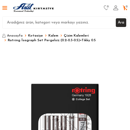
0
0
Ara
Anasayfa
Kırtasiye
Kalem
Çizim Kalemleri
Rotring İsograph Set Pergelsiz (0.2-0.3-0.5)+Tikky 0.5