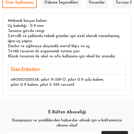
Ürün Açıklaması
Ödeme Seçenekleri
Yorumlar
Tavsiye E
​​Mekanik kurşun kalem
Uç kalınlığı : 0.9 mm
Turuncu gövde rengi
Cetvelli ve şablonlu teknik çizimler için özel olarak tasarlanmış
iğne uç yapısı
Darbe ve eğilmeye dayanıklı metal klips ve uç
Tırtıklı tasarım ile ergonomik tutma yeri
Klasik tasarımı ile okul ve ofis kullanımı için ideal bir üründür
Ürün Etiketleri
4902505221538
,
pilot H-329-O
,
pilot 0.9 uclu kalem
,
pilot 0.9 kalem
,
pilot h 329 versatil
E-Bülten Aboneliği
Kampanya ve yeniliklerden haberdar olmak için e-bültenimize
abone olun!