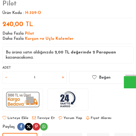
Pilot
Ürün Kodu :
H-329-O
240,00
TL
Daha Fazla
Pilot
Daha Fazla
Kurşun ve Uçlu Kalemler
Bu ürünü satın aldığınızda
2,00
TL değerinde
2
Parapuan
W
h
a
s
a
p
p
D
e
s
t
e
H
a
t
t
kazanacaksınız.
ADET
Beğen
Listeye Ekle
Tavsiye Et
Yorum Yap
Fiyat Alarmı
Paylaş