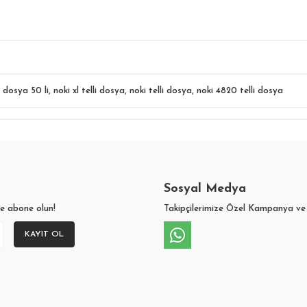
i dosya 50 li
,
noki xl telli dosya
,
noki telli dosya
,
noki 4820 telli dosya
Sosyal Medya
ze abone olun!
Takipçilerimize Özel Kampanya ve 
KAYIT OL