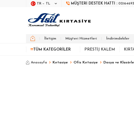
TR − TL
MÜŞTERI DESTEK HATTI :
0216469
İletişim
Müşteri Hizmetleri
İndirimdekiler
TÜM KATEGORILER
PRESTIJ KALEM
KIRT
Anasayfa
Kırtasiye
Ofis Kırtasiye
Dosya ve Klasörle