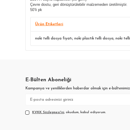
Çevre dostu, geri dönüştürülebilir malzemeden üretilmiştir.
50’li pk
Ürün Etiketleri
noki telli dosya fiyatı
,
noki plastik telli dosya
,
noki tell
E-Bülten Aboneliği
Kampanya ve yeniliklerden haberdar olmak için e-bültenimi
KVKK Sözleşmesi'ni
, okudum, kabul ediyorum.