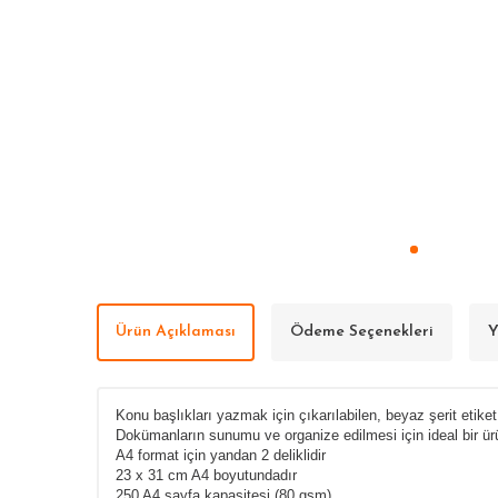
Ürün Açıklaması
Ödeme Seçenekleri
Y
Konu başlıkları yazmak i
çin çıkarılabilen, beyaz şerit eti
Dokümanların sunumu ve organize edilmesi için ideal bir ür
A4 format için yandan 2 deliklidir
23 x 31 cm A4 boyutundadır
250 A4 sayfa kapasitesi (80 gsm)