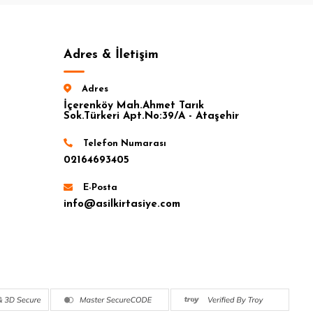
Adres & İletişim
Adres
İçerenköy Mah.Ahmet Tarık
Sok.Türkeri Apt.No:39/A - Ataşehir
Telefon Numarası
02164693405
E-Posta
info@asilkirtasiye.com