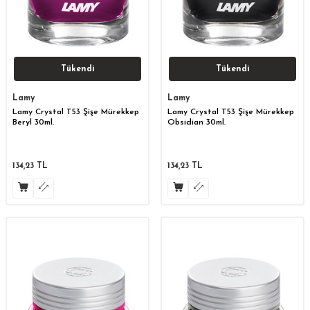
Tükendi
Tükendi
Lamy
Lamy
Lamy Crystal T53 Şişe Mürekkep
Lamy Crystal T53 Şişe Mürekkep
Beryl 30ml.
Obsidian 30ml.
134,23
TL
134,23
TL