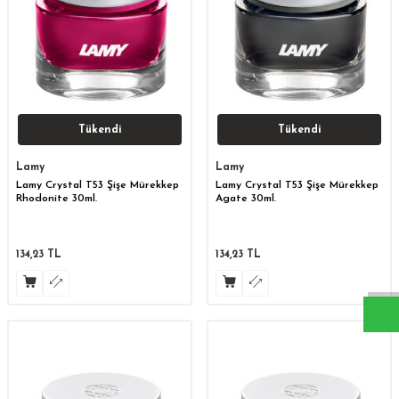
Tükendi
Tükendi
Lamy
Lamy
Lamy Crystal T53 Şişe Mürekkep
Lamy Crystal T53 Şişe Mürekkep
Rhodonite 30ml.
Agate 30ml.
W
h
a
s
a
p
p
D
e
s
t
e
H
a
t
t
134,23
TL
134,23
TL