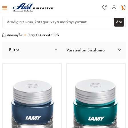
0
0
Ara
Anasayfa
lamy t53 crystal ink
Filtre