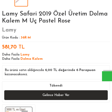
Lamy Safari 2019 Özel Üretim Dolma
Kalem M Uç Pastel Rose
Lamy
Ürün Kodu :
36R-M
581,70
TL
W
h
a
s
a
p
p
D
e
s
t
e
H
a
t
t
Daha Fazla
Lamy
Daha Fazla
Dolma Kalem
Bu ürünü satın aldığınızda
6,00
TL değerinde
6
Parapuan
kazanacaksınız.
Tükendi
Gelince Haber Ver