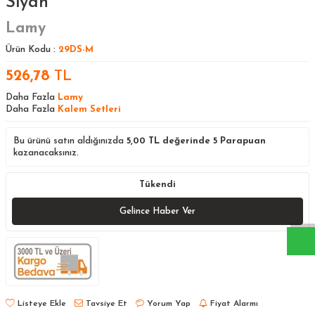
Siyah
Lamy
Ürün Kodu :
29DS-M
526,78
TL
Daha Fazla
Lamy
Daha Fazla
Kalem Setleri
Bu ürünü satın aldığınızda
5,00
TL değerinde
5
Parapuan
kazanacaksınız.
W
h
a
s
a
p
p
D
e
s
t
e
H
a
t
t
Tükendi
Gelince Haber Ver
Listeye Ekle
Tavsiye Et
Yorum Yap
Fiyat Alarmı