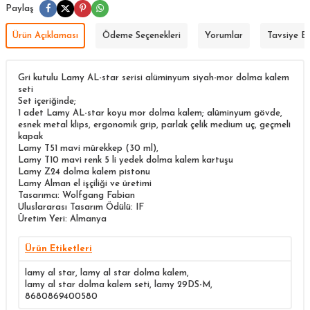
Paylaş
Ürün Açıklaması
Ödeme Seçenekleri
Yorumlar
Tavsiye E
Gri kutulu Lamy AL-star serisi alüminyum siyah-mor dolma kalem
seti
Set içeriğinde;
1 adet Lamy AL-star koyu mor dolma kalem; alüminyum gövde,
esnek metal klips, ergonomik grip, parlak çelik medium uç, geçmeli
kapak
Lamy T51 mavi mürekkep (30 ml),
Lamy T10 mavi renk 5 li yedek dolma kalem kartuşu
Lamy Z24 dolma kalem pistonu
Lamy Alman el işçiliği ve üretimi
Tasarımcı: Wolfgang Fabian
Uluslararası Tasarım Ödülü: IF
Üretim Yeri: Almanya
Ürün Etiketleri
lamy al star
,
lamy al star dolma kalem
,
lamy al star dolma kalem seti
,
lamy 29DS-M
,
8680869400580