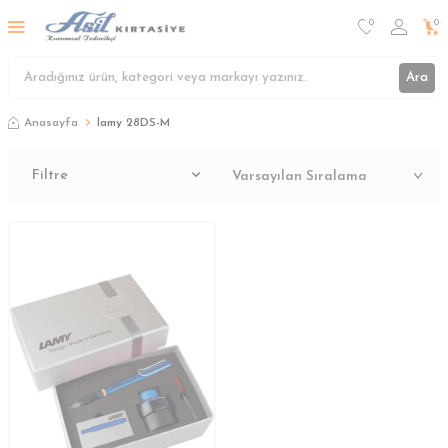
0
0
Ara
Anasayfa
lamy 28DS-M
Filtre