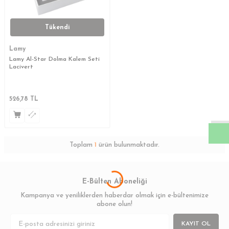
Tükendi
Lamy
Lamy Al-Star Dolma Kalem Seti
Lacivert
W
h
a
s
a
p
p
D
e
s
t
e
H
a
t
t
526,78
TL
Toplam
1
ürün bulunmaktadır.
E-Bülten Aboneliği
Kampanya ve yeniliklerden haberdar olmak için e-bültenimize
abone olun!
KAYIT OL