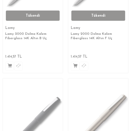
Tükendi
Tükendi
Lamy
Lamy
Lamy 2000 Dolma Kalem
Lamy 2000 Dolma Kalem
Fiberglass 14K Altın B Uç
Fiberglass 14K Altın F Uç
1.414,57
TL
1.414,57
TL
W
h
a
s
a
p
p
D
e
s
t
e
H
a
t
t