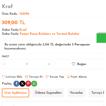
Kraf
Ürün Kodu :
130190
W
h
a
s
a
p
p
D
e
s
t
e
H
a
t
t
309,00
TL
Daha Fazla
Kraf
Daha Fazla
Yazar Kasa Ruloları ve Termal Rulolar
Bu ürünü satın aldığınızda
3,00
TL değerinde
3
Parapuan
kazanacaksınız.
PAKET
Beğen
Listeye Ekle
Tavsiye Et
Yorum Yap
Fiyat Alarmı
Paylaş
Ürün Açıklaması
Ödeme Seçenekleri
Yorumlar
Tavsiye E