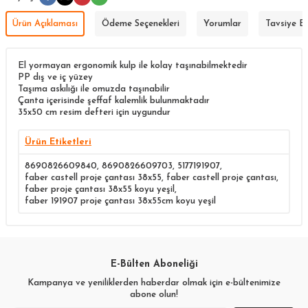
Ürün Açıklaması
Ödeme Seçenekleri
Yorumlar
Tavsiye E
El yormayan ergonomik kulp ile kolay taşınabilmektedir
PP dış ve iç yüzey
Taşıma askılığı ile omuzda taşınabilir
Çanta içerisinde şeffaf kalemlik bulunmaktadır
35x50 cm resim defteri için uygundur
Ürün Etiketleri
8690826609840
,
8690826609703
,
5177191907
,
faber castell proje çantası 38x55
,
faber castell proje çantası
,
faber proje çantası 38x55 koyu yeşil
,
faber 191907 proje çantası 38x55cm koyu yeşil
E-Bülten Aboneliği
Kampanya ve yeniliklerden haberdar olmak için e-bültenimize
abone olun!