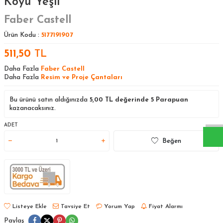
Koyu Yeşil
Faber Castell
Ürün Kodu :
5177191907
511,50
TL
Daha Fazla
Faber Castell
Daha Fazla
Resim ve Proje Çantaları
W
h
a
s
a
p
p
D
e
s
t
e
H
a
t
t
Bu ürünü satın aldığınızda
5,00
TL değerinde
5
Parapuan
kazanacaksınız.
ADET
Beğen
Listeye Ekle
Tavsiye Et
Yorum Yap
Fiyat Alarmı
Paylaş