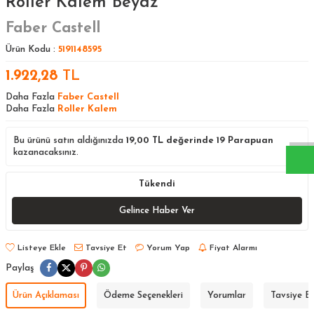
Roller Kalem Beyaz
Faber Castell
Ürün Kodu :
5191148595
1.922,28
TL
W
h
a
s
a
p
p
D
e
s
t
e
H
a
t
t
Daha Fazla
Faber Castell
Daha Fazla
Roller Kalem
Bu ürünü satın aldığınızda
19,00
TL değerinde
19
Parapuan
kazanacaksınız.
Tükendi
Gelince Haber Ver
Listeye Ekle
Tavsiye Et
Yorum Yap
Fiyat Alarmı
Paylaş
Ürün Açıklaması
Ödeme Seçenekleri
Yorumlar
Tavsiye E