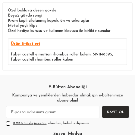
Özel baklava desen gövde
Beyaz gövde rengi
Krom kaplı cilalanmış kapak, ön ve arka uçlar
Metal yaylı klips
Özel hediye kutusu ve kullanım klavuzu ile birlikte sunulur
Ürün Etiketleri
faber castell e motion rhombus roller kalem
,
5191148595
,
faber castell rhombus roller kalem
E-Bülten Aboneliği
Kampanya ve yeniliklerden haberdar olmak için e-bültenimize
abone olun!
KAYIT OL
KVKK Sözleşmesi'ni
, okudum, kabul ediyorum.
Sosyal Medya