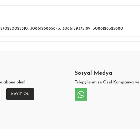
3270220022510
,
3086126865843
,
3086129375189
,
3086128325680
Sosyal Medya
ze abone olun!
Takipçilerimize Özel Kampanya ve 
KAYIT OL