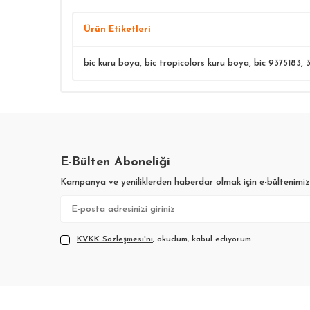
Ürün Etiketleri
bic kuru boya
,
bic tropicolors kuru boya
,
bic 9375183
,
E-Bülten Aboneliği
Kampanya ve yeniliklerden haberdar olmak için e-bültenimi
KVKK Sözleşmesi'ni
, okudum, kabul ediyorum.