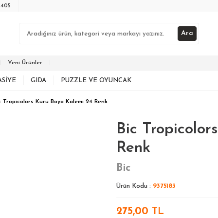
3405
Ara
Yeni Ürünler
ASIYE
GIDA
PUZZLE VE OYUNCAK
c Tropicolors Kuru Boya Kalemi 24 Renk
Bic Tropicolo
Renk
Bic
Ürün Kodu :
9375183
275,00
TL