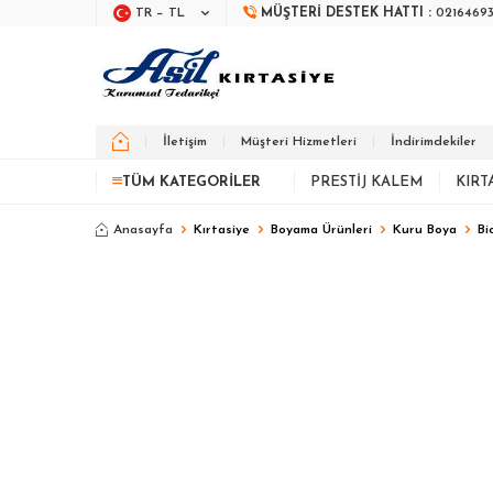
TR − TL
MÜŞTERI DESTEK HATTI :
0216469
İletişim
Müşteri Hizmetleri
İndirimdekiler
TÜM KATEGORILER
PRESTIJ KALEM
KIRT
Anasayfa
Kırtasiye
Boyama Ürünleri
Kuru Boya
Bi