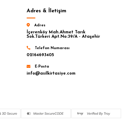
Adres & İletişim
Adres
İçerenköy Mah.Ahmet Tarık
Sok.Türkeri Apt.No:39/A - Ataşehir
Telefon Numarası
02164693405
E-Posta
info@asilkirtasiye.com