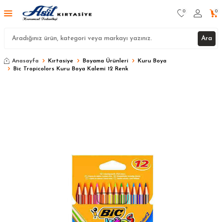
0
0
Ara
Anasayfa
Kırtasiye
Boyama Ürünleri
Kuru Boya
Bic Tropicolors Kuru Boya Kalemi 12 Renk