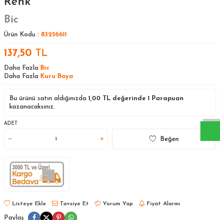
Renk
Bic
Ürün Kodu :
83256611
137,50
TL
Daha Fazla
Bic
Daha Fazla
Kuru Boya
W
h
a
s
a
p
p
D
e
s
t
e
H
a
t
t
Bu ürünü satın aldığınızda
1,00
TL değerinde
1
Parapuan
kazanacaksınız.
ADET
Beğen
Listeye Ekle
Tavsiye Et
Yorum Yap
Fiyat Alarmı
Paylaş