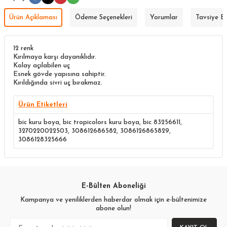
Ürün Açıklaması
Ödeme Seçenekleri
Yorumlar
Tavsiye E
12 renk
Kırılmaya karşı dayanıklıdır.
Kolay açılabilen uç
Esnek gövde yapısına sahiptir.
Kırıldığında sivri uç bırakmaz.
Ürün Etiketleri
bic kuru boya
,
bic tropicolors kuru boya
,
bic 83256611
,
3270220022503
,
308612686582
,
3086126865829
,
3086128325666
E-Bülten Aboneliği
Kampanya ve yeniliklerden haberdar olmak için e-bültenimize
abone olun!