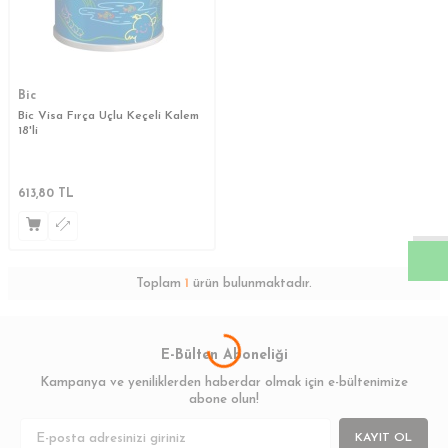
Bic
Bic Visa Fırça Uçlu Keçeli Kalem
18'li
W
h
a
s
a
p
p
D
e
s
t
e
H
a
t
t
613,80
TL
Toplam
1
ürün bulunmaktadır.
E-Bülten Aboneliği
Kampanya ve yeniliklerden haberdar olmak için e-bültenimize
abone olun!
KAYIT OL