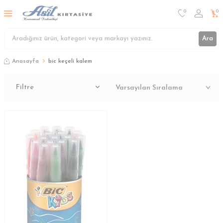
0
0
Ara
Anasayfa
bic keçeli kalem
Filtre