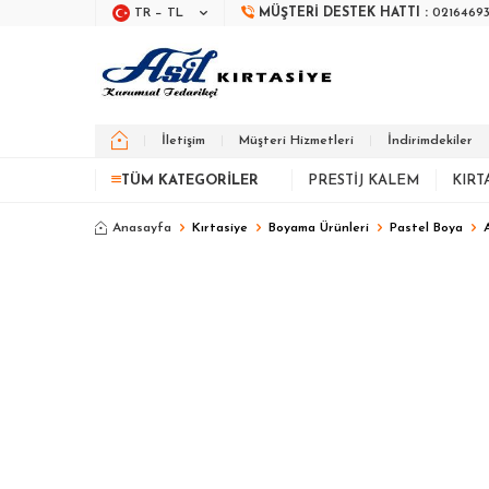
TR − TL
MÜŞTERI DESTEK HATTI :
0216469
İletişim
Müşteri Hizmetleri
İndirimdekiler
TÜM KATEGORILER
PRESTIJ KALEM
KIRT
Anasayfa
Kırtasiye
Boyama Ürünleri
Pastel Boya