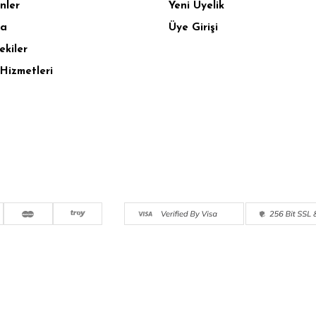
nler
Yeni Üyelik
fa
Üye Girişi
ekiler
Hizmetleri