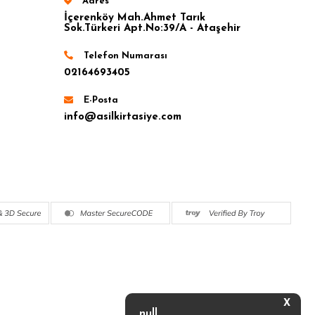
Adres
İçerenköy Mah.Ahmet Tarık
Sok.Türkeri Apt.No:39/A - Ataşehir
Telefon Numarası
02164693405
E-Posta
info@asilkirtasiye.com
X
null