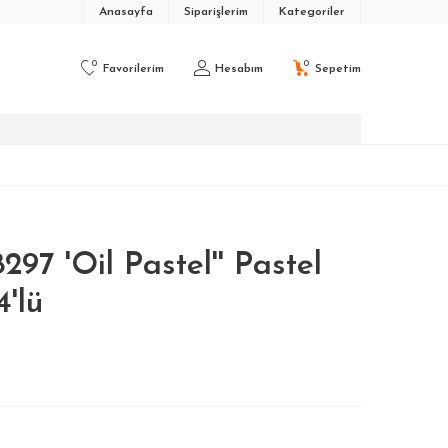
Anasayfa
Siparişlerim
Kategoriler
0
0
Favorilerim
Hesabım
Sepetim
97 'Oil Pastel'' Pastel
'lü