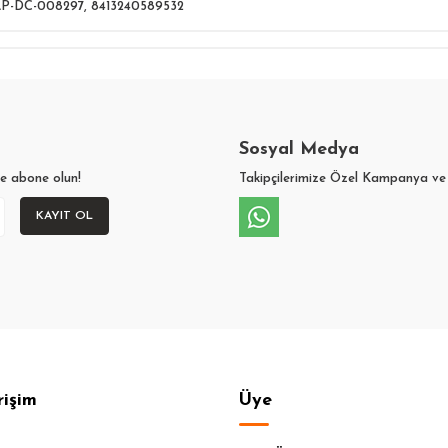
LP-DC-008297
,
8413240589532
Sosyal Medya
ze abone olun!
Takipçilerimize Özel Kampanya ve 
KAYIT OL
rişim
Üye