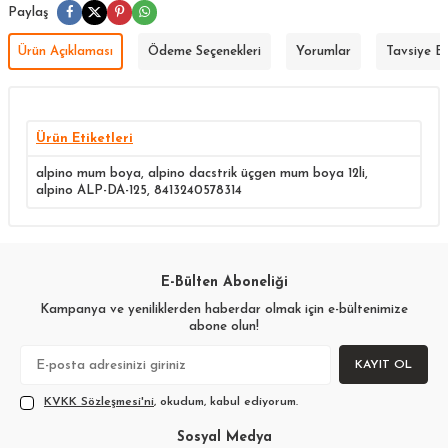
Paylaş
Ürün Açıklaması
Ödeme Seçenekleri
Yorumlar
Tavsiye E
Ürün Etiketleri
alpino mum boya
,
alpino dacstrik üçgen mum boya 12li
,
alpino ALP-DA-125
,
8413240578314
E-Bülten Aboneliği
Kampanya ve yeniliklerden haberdar olmak için e-bültenimize
abone olun!
KAYIT OL
KVKK Sözleşmesi'ni
, okudum, kabul ediyorum.
Sosyal Medya