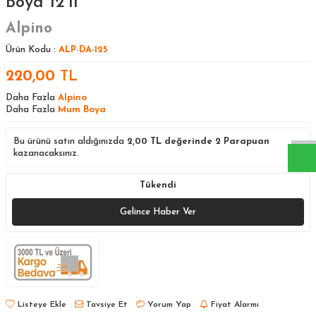
Boya 12'li
Alpino
Ürün Kodu :
ALP-DA-125
220,00
TL
W
h
a
s
a
p
p
D
e
s
t
e
H
a
t
t
Daha Fazla
Alpino
Daha Fazla
Mum Boya
Bu ürünü satın aldığınızda
2,00
TL değerinde
2
Parapuan
kazanacaksınız.
Tükendi
Gelince Haber Ver
Listeye Ekle
Tavsiye Et
Yorum Yap
Fiyat Alarmı