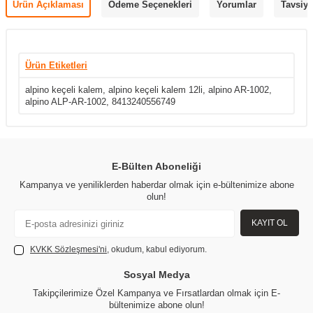
Ürün Açıklaması
Ödeme Seçenekleri
Yorumlar
Tavsiye
Ürün Etiketleri
alpino keçeli kalem
,
alpino keçeli kalem 12li
,
alpino AR-1002
,
alpino ALP-AR-1002
,
8413240556749
E-Bülten Aboneliği
Kampanya ve yeniliklerden haberdar olmak için e-bültenimize abone
olun!
KAYIT OL
KVKK Sözleşmesi'ni
, okudum, kabul ediyorum.
Sosyal Medya
Takipçilerimize Özel Kampanya ve Fırsatlardan olmak için E-
bültenimize abone olun!