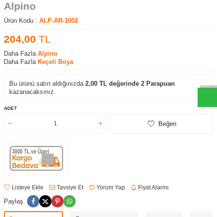
Alpino
Ürün Kodu :
ALP-AR-1002
204,00
TL
Daha Fazla
Alpino
W
h
t
s
a
p
p
D
e
s
e
H
a
t
t
Daha Fazla
Keçeli Boya
Bu ürünü satın aldığınızda
2,00
TL değerinde
2
Parapuan
kazanacaksınız.
ADET
Beğen
Listeye Ekle
Tavsiye Et
Yorum Yap
Fiyat Alarmı
Paylaş