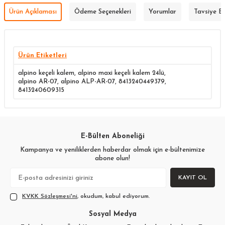
Ürün Açıklaması
Ödeme Seçenekleri
Yorumlar
Tavsiye E
Ürün Etiketleri
alpino keçeli kalem
,
alpino maxi keçeli kalem 24lü
,
alpino AR-07
,
alpino ALP-AR-07
,
8413240449379
,
8413240609315
E-Bülten Aboneliği
Kampanya ve yeniliklerden haberdar olmak için e-bültenimize
abone olun!
KAYIT OL
KVKK Sözleşmesi'ni
, okudum, kabul ediyorum.
Sosyal Medya