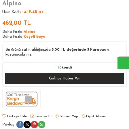
Alpino
Ürün Kodu :
ALP-AR-07
462,00
TL
Daha Fazla
Alpino
W
h
a
s
a
p
p
D
e
s
t
e
H
a
t
t
Daha Fazla
Keçeli Boya
Bu ürünü satın aldığınızda
5,00
TL değerinde
5
Parapuan
kazanacaksınız.
Tükendi
Gelince Haber Ver
Listeye Ekle
Tavsiye Et
Yorum Yap
Fiyat Alarmı
Paylaş