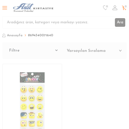
0
0
Ara
Anasayfa
8694340071640
Filtre