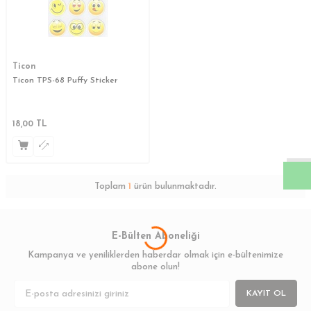
Ticon
Ticon TPS-68 Puffy Sticker
W
h
a
s
a
p
p
D
e
s
t
e
H
a
t
t
18,00
TL
Toplam
1
ürün bulunmaktadır.
E-Bülten Aboneliği
Kampanya ve yeniliklerden haberdar olmak için e-bültenimize
abone olun!
KAYIT OL