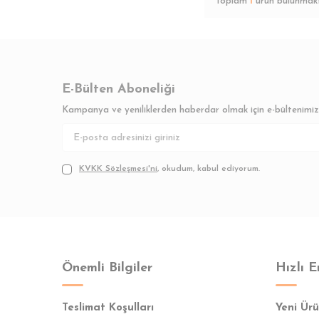
Toplam
1
ürün bulunmakt
E-Bülten Aboneliği
Kampanya ve yeniliklerden haberdar olmak için e-bültenimi
KVKK Sözleşmesi'ni
, okudum, kabul ediyorum.
Önemli Bilgiler
Hızlı E
Teslimat Koşulları
Yeni Ürü