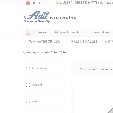
TR − TL
MÜŞTERI DESTEK HATTI :
0216469
İletişim
Müşteri Hizmetleri
İndirimdekiler
TÜM KATEGORILER
PRESTIJ KALEM
KIRT
Anasayfa
4014519676096
Stoktakiler
İndirimli
Yeni