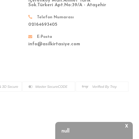
İçerenköy Mah.Ahmet Tarık
Sok.Türkeri Apt.No:39/A - Ataşehir
Telefon Numarası
02164693405
E-Posta
info@asilkirtasiye.com
X
null