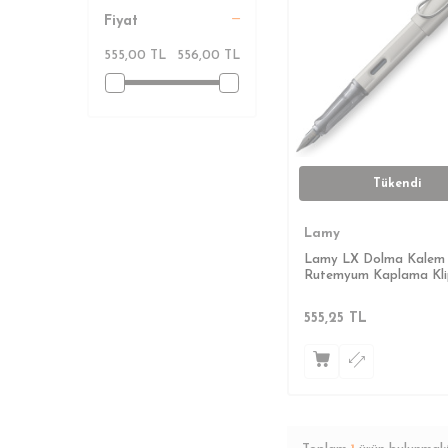
Fiyat
555,00 TL
556,00 TL
Tükendi
Lamy
Lamy LX Dolma Kalem
Rutemyum Kaplama Kli
Uç
555,25
TL