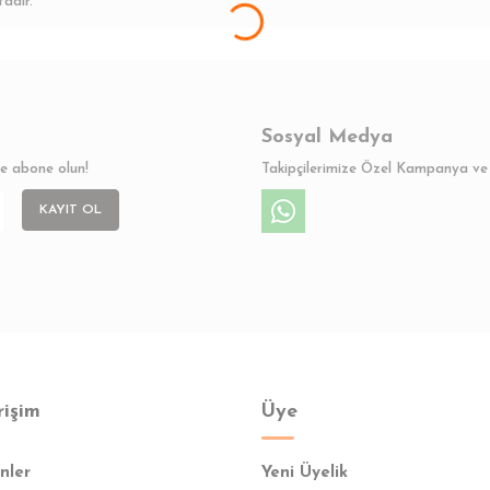
adır.
Sosyal Medya
ze abone olun!
Takipçilerimize Özel Kampanya ve 
KAYIT OL
rişim
Üye
nler
Yeni Üyelik